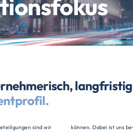
itionsfokus
rnehmerisch, langfristig
ntprofil.
teiligungen sind wir
ass jedes Unternehmen