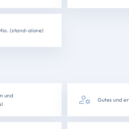
io. (stand-alone)
on und
Gutes und e
al