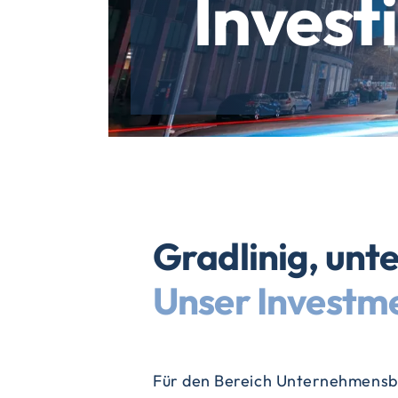
Invest
Gradlinig, unte
Unser Investme
Für den Bereich Unternehmensbe
können. Dabei ist uns bewusst, d