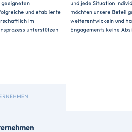
 geeigneten
achten ist. Wir
folgreiche und etablierte
ternehmen eigenständig
rschaftlich im
 Zuge unserer
nsprozess unterstützen
Engagements keine Absi
TERNEHMEN
nternehmen