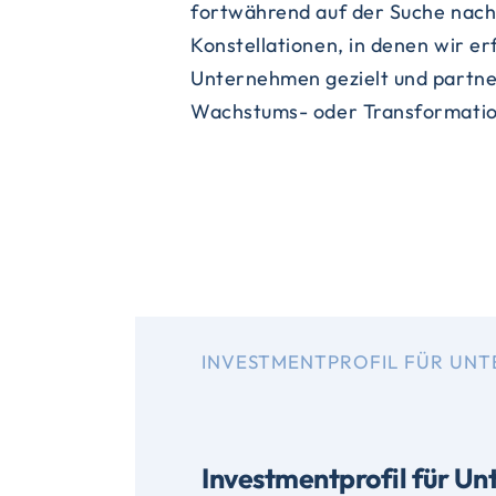
fortwährend auf der Suche nach
und jede Situation individuell zu betr
Konstellationen, in denen wir er
möchten unsere Beteiligungsun
Unternehmen gezielt und partne
weiterentwickeln und haben im
Wachstums- oder Transformatio
INVESTMENTPROFIL FÜR UN
Investmentprofil für U